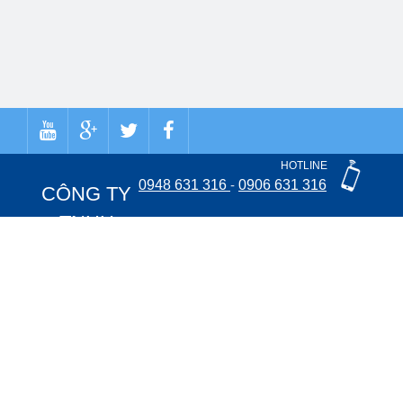
HOTLINE
0948 631 316
-
0906 631 316
CÔNG TY
TNHH
MISOLAR
Trụ sở:
88/33
Tổ 33, khu phố 2,
đường Lê Thị Nho,
phường Trung Mỹ
Tây, quận 12, thành
phố Hồ Chí Minh